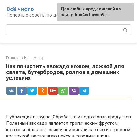
Перейти
Всё чисто
Для любых предложений по
к
Полезные советы по домоводству
сайту: him4isto@cp9.ru
контенту
Поиск:
Главная
»
На заметку
Как почистить авокадо ножом, ложкой для
салата, бутербродов, роллов в домашних
условиях
Публикация в группе: Обработка и подготовка продуктов
Полезный авокадо является тропическим фруктом,
который обладает сливочной мягкой частью и огромной
косточкой, располагающейся в середине плода.